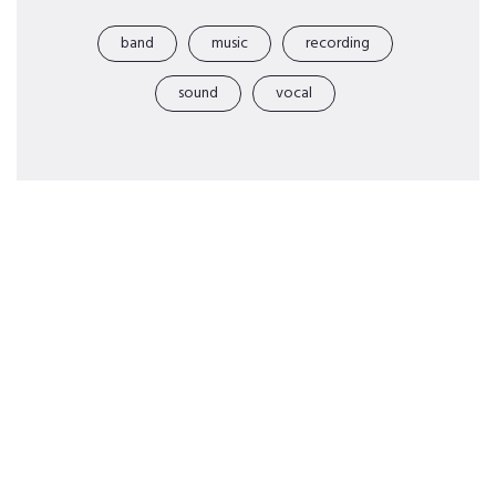
band
music
recording
sound
vocal