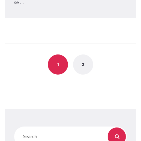
se …
Posts
navigation
1
2